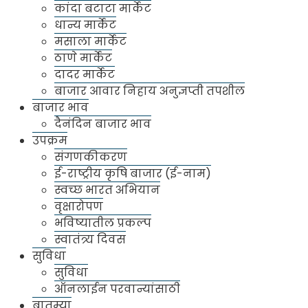
कांदा बटाटा मार्केट
येथे विविध प्रकारच्या धान्यांचा व्यापार होतो. येथे गाळे
धान्य मार्केट
नाहीत आणि कार्यालय ब्लॉक्स नाहीत.
मसाला मार्केट
ठाणे मार्केट
अनुज्ञप्ती संख्या
दादर मार्केट
बाजार आवार निहाय अनुज्ञप्ती तपशील
मार्केटचे
अडत्या
व्यापारी
मापाडी
माथाडी
इतर
बाजार भाव
नाव
दैनंदिन बाजार भाव
उपक्रम
ठाणे
१७
५३
००
००
००
संगणकीकरण
मार्केट
ई-राष्ट्रीय कृषि बाजार (ई-नाम)
स्वच्छ भारत अभियान
बाजार उत्पन्न
वृक्षारोपण
भविष्यातील प्रकल्प
कालावधी
बाजार फी
देखरेख फी
एकूण
स्वातंत्र्य दिवस
सुविधा
२०२५-२६
२१७०६९९७.२९
१४४७०७२.००
२३१५४०६९.२९
सुविधा
ऑनलाईन परवान्यांसाठी
२०२४-२५
19953100.62
1330141
21283241.62
बातम्या