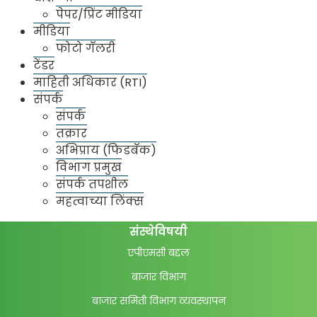
पेपर/प्रिंट मीडिया
२०२३-२४
१८११०४९०.३१
१२०७३०५.४२
१९३१७७९५.७३
मीडिया
फोटो गॅलरी
टेंडर
पत्ता
माहिती अधिकार (RTI)
संपर्क
मुंबई कृषि उत्पन्न बाजार समिति, मुंबई (राष्ट्रीय महत्वाचा
संपर्क
बाजार)
तक्रार
ठाणे विभाग
अभिप्राय (फिडबॅक)
विभाग प्रमुख
संपर्क तपशील
महत्वाच्या लिंक्स
संस्थेविषयी
एपीएमसी बद्दल
बाजार विभाग
बाजार समिती विभाग व्यवस्थापन