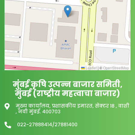
Leaflet
|
©
OpenStreetMap
मुंबई कृषि उत्पन्न बाजार समिती,
मुंबई (राष्ट्रीय महत्वाचा बाजार)
मुख्य कार्यालय, प्रशासकीय इमारत, सेक्टर 18 , वाशी
, नवी मुंबई. ४००७०३
०२२-२७८८८४१४/२७८८१४००