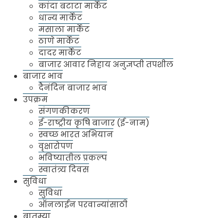
मुंबई. ४००७०३
कांदा बटाटा मार्केट
धान्य मार्केट
०२२-२७८८८४१४/२७८८१४००
मसाला मार्केट
ठाणे मार्केट
mapmc123@gmail.com
दादर मार्केट
बाजार आवार निहाय अनुज्ञप्ती तपशील
बाजार भाव
दैनंदिन बाजार भाव
उपक्रम
संगणकीकरण
संस्थेविषयी
ई-राष्ट्रीय कृषि बाजार (ई-नाम)
एपीएमसी बद्दल
स्वच्छ भारत अभियान
वृक्षारोपण
बाजार विभाग
भविष्यातील प्रकल्प
बाजार समिती विभाग व्यवस्थापन
स्वातंत्र्य दिवस
वार्षिक उत्पन्न
सुविधा
सुविधा
भरती
ऑनलाईन परवान्यांसाठी
मार्केट
बातम्या