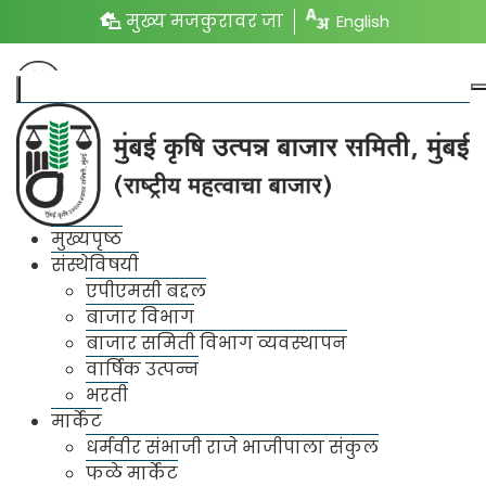
मुख्य मजकुरावर जा
English
संपर्क तपशील
मुख्यपृष्ठ
संस्थेविषयी
मुंबई कृषि उत्पन्न
एपीएमसी बद्दल
बाजार समिती,
बाजार विभाग
बाजार समिती विभाग व्यवस्थापन
मुंबई (राष्ट्रीय
वार्षिक उत्पन्न
महत्वाचा बाजार)
भरती
मार्केट
मुख्य कार्यालय,
धर्मवीर संभाजी राजे भाजीपाला संकुल
प्रशासकीय इमारत,
फळे मार्केट
सेक्टर 18 , वाशी , नवी