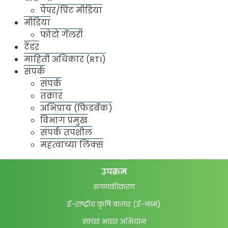
धर्मवीर संभाजी राजे भाजीपाला संकुल
पेपर/प्रिंट मीडिया
मीडिया
फळे मार्केट
फोटो गॅलरी
कांदा बटाटा मार्केट
टेंडर
धान्य मार्केट
माहिती अधिकार (RTI)
संपर्क
मसाला मार्केट
संपर्क
ठाणे मार्केट
तक्रार
अभिप्राय (फिडबॅक)
दादर मार्केट
विभाग प्रमुख
बाजार आवार निहाय अनुज्ञप्ती तपशील
संपर्क तपशील
बाजार भाव
महत्वाच्या लिंक्स
दैनंदिन बाजार भाव
उपक्रम
संगणकीकरण
ई-राष्ट्रीय कृषि बाजार (ई-नाम)
स्वच्छ भारत अभियान