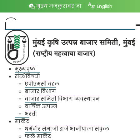
मुख्य मजकुरावर जा
English
बाजार विभाग
मुख्यपृष्ठ
संस्थेविषयी
घनकचरा विभाग
एपीएमसी बद्दल
बाजार विभाग
बाजार समितीची बाजार आवारातील साफसफाई, स्वच्छता
बाजार समिती विभाग व्यवस्थापन
गृहांची स्वच्छता व घनकचरा व्यवस्थापनासाठी १ वैद्यकीय
वार्षिक उत्पन्न
अधिकारा-धनकचरा, स्वच्छता अधिकारी, स्वच्छता
भरती
निरीक्षक व कर्मचा-यांच्या मदतीने सदर विभागाचे
मार्केट
कामकाज पाहिले जाते.
धर्मवीर संभाजी राजे भाजीपाला संकुल
फळे मार्केट