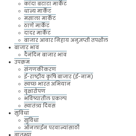
कांदा बटाटा मार्केट
धान्य मार्केट
मसाला मार्केट
ठाणे मार्केट
संस्थेविषयी
दादर मार्केट
बाजार आवार निहाय अनुज्ञप्ती तपशील
एपीएमसी बद्दल
बाजार भाव
बाजार विभाग
दैनंदिन बाजार भाव
उपक्रम
बाजार समिती विभाग व्यवस्थापन
संगणकीकरण
वार्षिक उत्पन्न
ई-राष्ट्रीय कृषि बाजार (ई-नाम)
भरती
स्वच्छ भारत अभियान
वृक्षारोपण
मार्केट
भविष्यातील प्रकल्प
धर्मवीर संभाजी राजे भाजीपाला संकुल
स्वातंत्र्य दिवस
फळे मार्केट
सुविधा
सुविधा
कांदा बटाटा मार्केट
ऑनलाईन परवान्यांसाठी
धान्य मार्केट
बातम्या