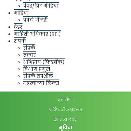
पेपर/प्रिंट मीडिया
मसाला मार्केट
मीडिया
ठाणे मार्केट
फोटो गॅलरी
दादर मार्केट
टेंडर
माहिती अधिकार (RTI)
बाजार आवार निहाय अनुज्ञप्ती तपशील
संपर्क
बाजार भाव
संपर्क
दैनंदिन बाजार भाव
तक्रार
उपक्रम
अभिप्राय (फिडबॅक)
विभाग प्रमुख
संगणकीकरण
संपर्क तपशील
ई-राष्ट्रीय कृषि बाजार (ई-नाम)
महत्वाच्या लिंक्स
स्वच्छ भारत अभियान
वृक्षारोपण
भविष्यातील प्रकल्प
स्वातंत्र्य दिवस
सुविधा